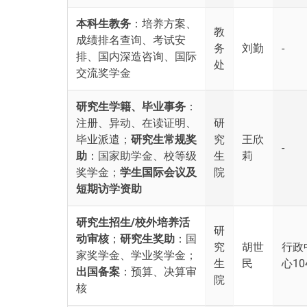
本科生教务
：培养方案、
教
成绩排名查询、考试安
务
刘勤
-
排、国内深造咨询、国际
处
交流奖学金
研究生学籍、毕业事务
：
注册、异动、在读证明、
研
毕业派遣；
研究生常规奖
究
王欣
-
助
：国家助学金、校等级
生
莉
奖学金；
学生国际会议及
院
短期访学资助
研究生招生/校外培养活
研
动审核
；
研究生奖助
：国
究
胡世
行政
家奖学金、学业奖学金；
生
民
心10
出国备案
：预算、决算审
院
核