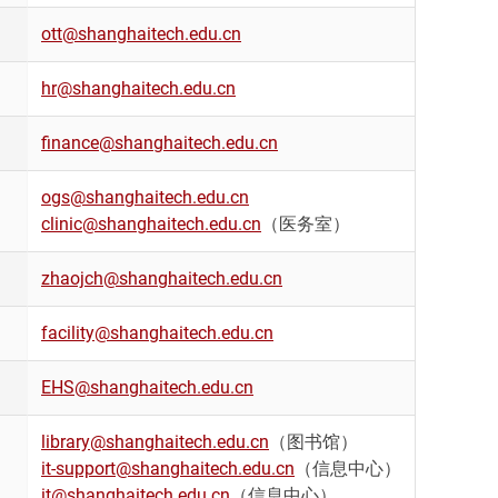
ott@shanghaitech.edu.cn
hr@shanghaitech.edu.cn
finance@shanghaitech.edu.cn
ogs@shanghaitech.edu.cn
clinic@shanghaitech.edu.cn
（医务室）
zhaojch@shanghaitech.edu.cn
facility@shanghaitech.edu.cn
EHS@shanghaitech.edu.cn
library@shanghaitech.edu.cn
（图书馆）
it-support@shanghaitech.edu.cn
（信息中心）
it@shanghaitech.edu.cn
（信息中心）