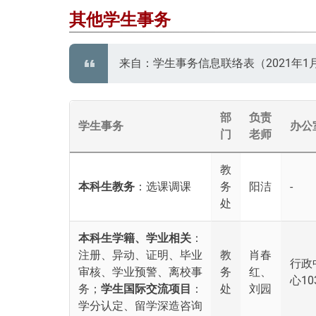
其他学生事务
来自：学生事务信息联络表（2021年
部
负责
学生事务
办公
门
老师
教
本科生教务
：选课调课
务
阳洁
-
处
本科生学籍、学业相关
：
注册、异动、证明、毕业
教
肖春
行政
审核、学业预警、离校事
务
红、
心10
务；
学生国际交流项目
：
处
刘园
学分认定、留学深造咨询