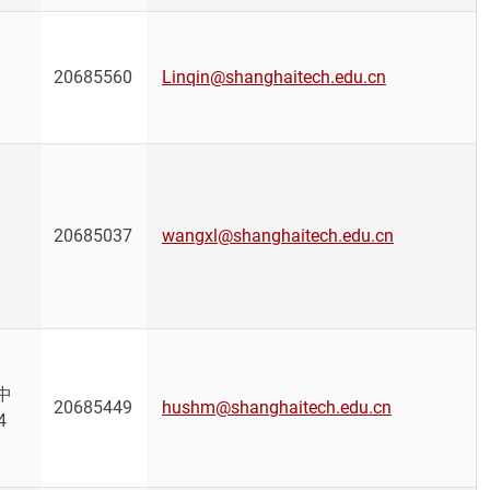
20685560
Linqin@shanghaitech.edu.cn
20685037
wangxl@shanghaitech.edu.cn
中
20685449
hushm@shanghaitech.edu.cn
4