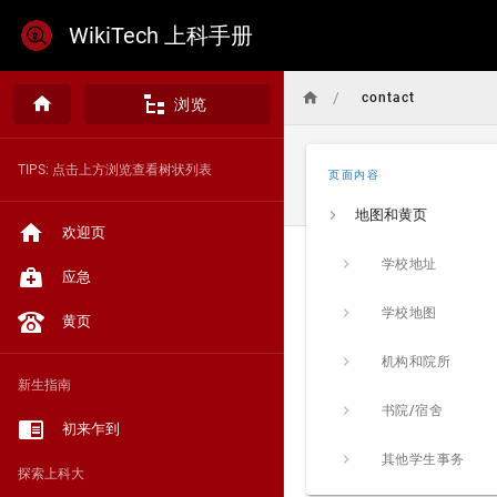
WikiTech 上科手册
/
contact
浏览
TIPS: 点击上方浏览查看树状列表
页面内容
地图和黄页
欢迎页
学校地址
应急
学校地图
黄页
机构和院所
新生指南
书院/宿舍
初来乍到
其他学生事务
探索上科大